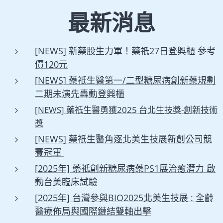
最新消息
[NEWS] 新藥股生力軍！藥祇27日登興櫃 參考
價120元
[NEWS] 藥祇生醫第一/二型糖尿病創新藥規劃
二期未演先轟動登興櫃
[NEWS] 藥祇生醫勇獲2025 台北生技獎-創新技術
獎
[NEWS] 藥祇生醫角逐北美生技展新創公司競
賽冠軍
[2025年] 藥祇創新糖尿病藥PS1展治癒潛力 啟
動台美臨床試驗
[2025年] 台灣參與BIO2025北美生技展 : 全齡
醫療佈局與國際鏈結雙軸出擊