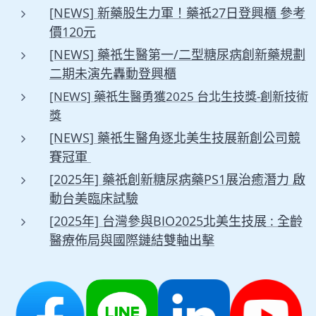
[NEWS] 新藥股生力軍！藥祇27日登興櫃 參考
價120元
[NEWS] 藥祇生醫第一/二型糖尿病創新藥規劃
二期未演先轟動登興櫃
[NEWS] 藥祇生醫勇獲2025 台北生技獎-創新技術
獎
[NEWS] 藥祇生醫角逐北美生技展新創公司競
賽冠軍
[2025年] 藥祇創新糖尿病藥PS1展治癒潛力 啟
動台美臨床試驗
[2025年] 台灣參與BIO2025北美生技展 : 全齡
醫療佈局與國際鏈結雙軸出擊