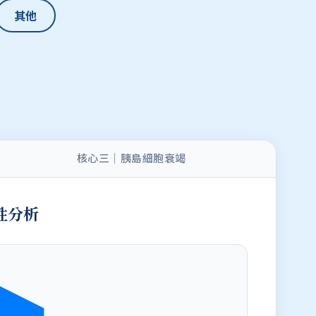
其他
核心三｜胰島細胞衰竭
性分析