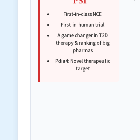
First-in-class NCE
First-in-human trial
A game changer in T2D
therapy & ranking of big
pharmas
Pdia4: Novel therapeutic
target