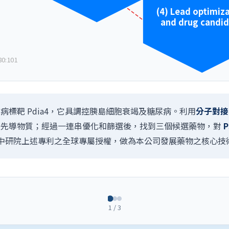
(4) Lead optimiz
and drug candi
80:101
標靶 Pdia4，它具調控胰島細胞衰竭及糖尿病。利用
分子對接（M
4 的先導物質；經過一連串優化和篩選後，找到三個候選藥物，對
中研院上述專利之全球專屬授權，做為本公司發展藥物之核心技
1 / 3