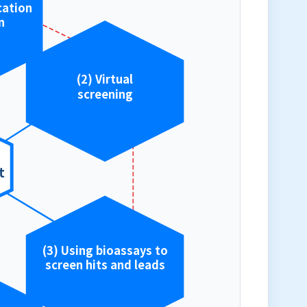
cation
n
(2) Virtual
screening
t
(3) Using bioassays to
screen hits and leads