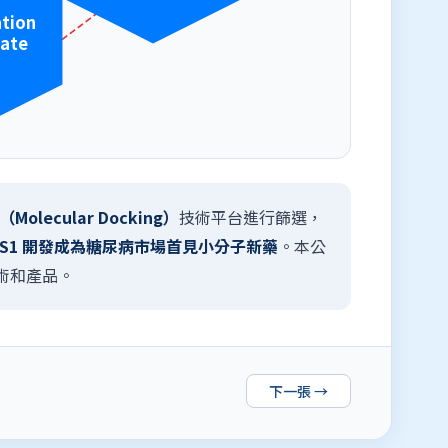
ation
date
olecular Docking）
技術平台進行篩選，
PS1 開發成為糖尿病市場首見小分子新藥
。本公
術和產品。
下一張 →