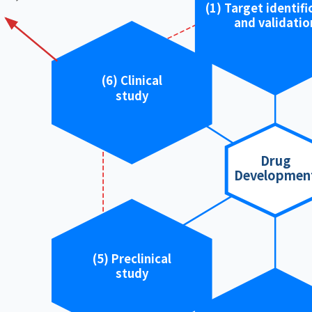
(1) Target identifi
and validatio
(6) Clinical
study
Drug
Developmen
(5) Preclinical
study