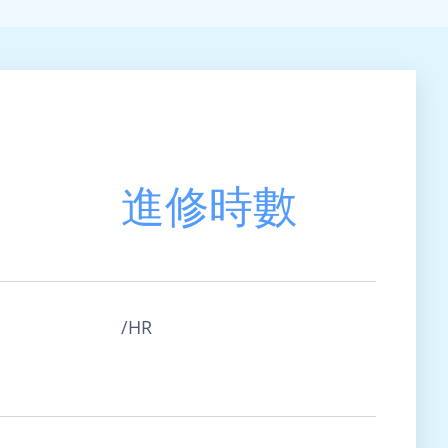
進修時數
/HR