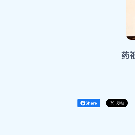
药
Share