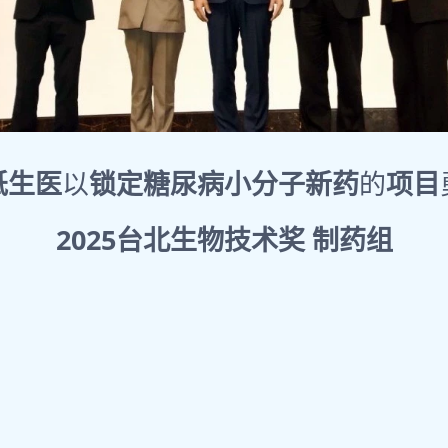
祇生医
以
锁定糖尿病小分子新药
的
项目
2025台北生物技术奖 制药组